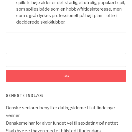
spillets høje alder er det stadig et utrolig populært spil,
som spilles både som en hobby/fritidsinteresse, men
som også dyrkes professionelt på højt plan – ofte i
deciderede skakklubber.
Søg
efter:
SENESTE INDLÆG
Danske seniorer benytter datingsiderne til at finde nye
venner
Danskerne har for alvor fundet vej til sexdating på nettet
Skab hygge i haven med et bålsted til udendørs