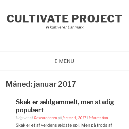
Spring
til
CULTIVATE PROJECT
indhold
Vi kultiverer Danmark
MENU
Måned:
januar 2017
Skak er ældgammelt, men stadig
populært
Udgivet af
Researcheren
på
januar 4, 2017
i
Information
Skak er et af verdens ældste spil. Men på trods af